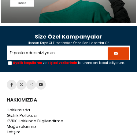
Size Özel Kampanyalar
Hemen Kayıt Ol Fırsatlardan Önce Sen Haberdar Ol!
Üyelik koşullarını
ve
kişisel verilerimin
korunmasını kabul ediyorum.
HAKKIMIZDA
Hakkımızda
Gizlilik Politikası
KVKK Hakkında Bilgilendirme
Mağazalarımız
İletişim