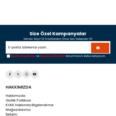
Size Özel Kampanyalar
Hemen Kayıt Ol Fırsatlardan Önce Sen Haberdar Ol!
Üyelik koşullarını
ve
kişisel verilerimin
korunmasını kabul ediyorum.
HAKKIMIZDA
Hakkımızda
Gizlilik Politikası
KVKK Hakkında Bilgilendirme
Mağazalarımız
İletişim