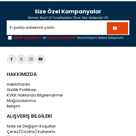
Size Özel Kampanyalar
Hemen Kayıt Ol Fırsatlardan Önce Sen Haberdar Ol!
Üyelik koşullarını
ve
kişisel verilerimin
korunmasını kabul ediyorum.
HAKKIMIZDA
Hakkımızda
Gizlilik Politikası
KVKK Hakkında Bilgilendirme
Mağazalarımız
İletişim
ALIŞVERİŞ BİLGİLERİ
İade ve Değişim Koşulları
Çerez(Cookie) Kullanımı