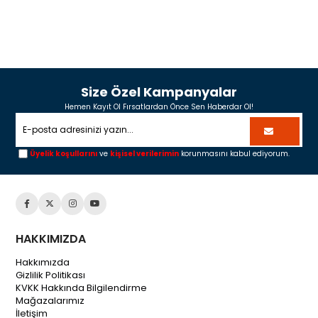
Size Özel Kampanyalar
Hemen Kayıt Ol Fırsatlardan Önce Sen Haberdar Ol!
Üyelik koşullarını
ve
kişisel verilerimin
korunmasını kabul ediyorum.
HAKKIMIZDA
Hakkımızda
Gizlilik Politikası
KVKK Hakkında Bilgilendirme
Mağazalarımız
İletişim