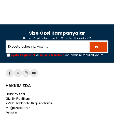
Size Özel Kampanyalar
Hemen Kayıt Ol Fırsatlardan Önce Sen Haberdar Ol!
Üyelik koşullarını
ve
kişisel verilerimin
korunmasını kabul ediyorum.
HAKKIMIZDA
Hakkımızda
Gizlilik Politikası
KVKK Hakkında Bilgilendirme
Mağazalarımız
İletişim