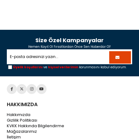
Size Özel Kampanyalar
Hemen Kayıt Ol Fırsatlardan Önce Sen Haberdar Ol!
Üyelik koşullarını
ve
kişisel verilerimin
korunmasını kabul ediyorum.
HAKKIMIZDA
Hakkımızda
Gizlilik Politikası
KVKK Hakkında Bilgilendirme
Mağazalarımız
İletişim